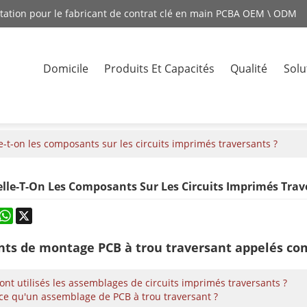
station pour le fabricant de contrat clé en main PCBA OEM \ ODM
Domicile
Produits Et Capacités
Qualité
Solu
Contacte
t-on les composants sur les circuits imprimés traversants ?
e-T-On Les Composants Sur Les Circuits Imprimés Trav
rest
astodon
WhatsApp
X
ts de montage PCB à trou traversant appelés comp
ont utilisés les assemblages de circuits imprimés traversants ?
ce qu'un assemblage de PCB à trou traversant ?