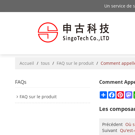
Un service de 
Accueil
/
tous
/
FAQ sur le produit
/
Comment appelle-
FAQs
Comment Appell
Share
Facebook
Pinte
M
FAQ sur le produit
Les composan
Précédent
Où s
Suivant
Qu'est-