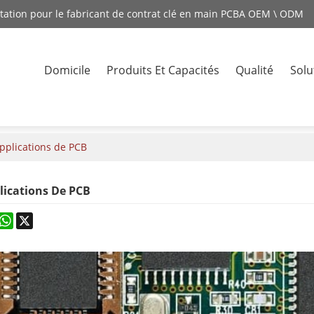
station pour le fabricant de contrat clé en main PCBA OEM \ ODM
Domicile
Produits Et Capacités
Qualité
Solu
Contacte
pplications de PCB
lications De PCB
rest
astodon
WhatsApp
X