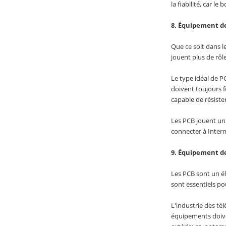
la fiabilité, car 
8. Équipement de
Que ce soit dans l
jouent plus de rôl
Le type idéal de P
doivent toujours f
capable de résister
Les PCB jouent un 
connecter à Intern
9. Équipement d
Les PCB sont un él
sont essentiels pou
L'industrie des té
équipements doiven