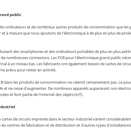
grand public
les ordinateurs et de nombreux autres produits de consommation que les g
r et à mesure que nous ajoutons de l'électronique à de plus en plus de produ
duisent des smartphones et des ordinateurs portables de plus en plus peti
c de nombreuses connexions. Les PCB pour l'électronique grand public néces
 final à un niveau bas. Les fabricants ont également besoin de cartes de circu
e prévu pour rester en activité.
 PCB dans les produits de consommation ne ralentit certainement pas. Le p
% et ne cesse d'augmenter. De nombreux appareils auparavant non électro
ées et font partie de l'Internet des objets (IoT).
dustriel
es cartes de circuits imprimés dans le secteur industriel varient considér
s centres de fabrication et de distribution et d'autres types d'installations 