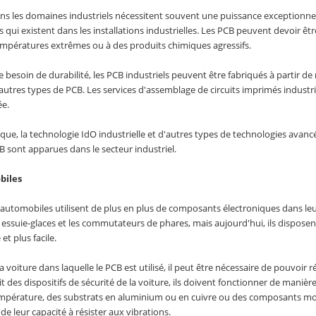
ans les domaines industriels nécessitent souvent une puissance exceptionn
les qui existent dans les installations industrielles. Les PCB peuvent devoir 
empératures extrêmes ou à des produits chimiques agressifs.
 besoin de durabilité, les PCB industriels peuvent être fabriqués à partir d
 autres types de PCB. Les services d'assemblage de circuits imprimés industr
ée.
ique, la technologie IdO industrielle et d'autres types de technologies avan
CB sont apparues dans le secteur industriel.
biles
automobiles utilisent de plus en plus de composants électroniques dans leur
essuie-glaces et les commutateurs de phares, mais aujourd'hui, ils dispose
et plus facile.
la voiture dans laquelle le PCB est utilisé, il peut être nécessaire de pouvoi
git des dispositifs de sécurité de la voiture, ils doivent fonctionner de manière
empérature, des substrats en aluminium ou en cuivre ou des composants monté
 de leur capacité à résister aux vibrations.