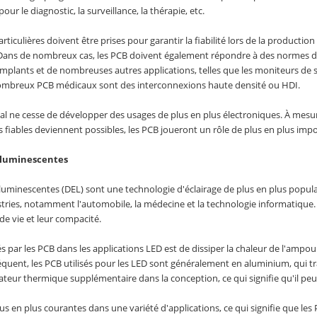
 pour le diagnostic, la surveillance, la thérapie, etc.
rticulières doivent être prises pour garantir la fiabilité lors de la producti
Dans de nombreux cas, les PCB doivent également répondre à des normes d'hygi
mplants et de nombreuses autres applications, telles que les moniteurs de s
mbreux PCB médicaux sont des interconnexions haute densité ou HDI.
 ne cesse de développer des usages de plus en plus électroniques. À mesure
s fiables deviennent possibles, les PCB joueront un rôle de plus en plus impo
roluminescentes
luminescentes (DEL) sont une technologie d'éclairage de plus en plus populair
ies, notamment l'automobile, la médecine et la technologie informatique. L
de vie et leur compacité.
és par les PCB dans les applications LED est de dissiper la chaleur de l'amp
quent, les PCB utilisés pour les LED sont généralement en aluminium, qui tr
ateur thermique supplémentaire dans la conception, ce qui signifie qu'il pe
us en plus courantes dans une variété d'applications, ce qui signifie que l