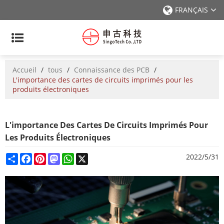
FRANÇAIS
Accueil
/
tous
/
Connaissance des PCB
/
L'importance des cartes de circuits imprimés pour les
produits électroniques
L'importance Des Cartes De Circuits Imprimés Pour
Les Produits Électroniques
Share
Facebook
Pinterest
Mastodon
WhatsApp
X
2022/5/31