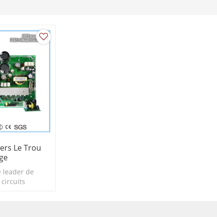
ers Le Trou
ge
 leader de
circuits
sants en Chine
 ans