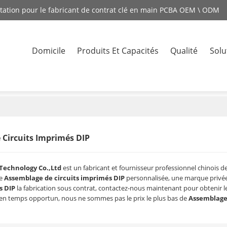
station pour le fabricant de contrat clé en main PCBA OEM \ ODM
Domicile
Produits Et Capacités
Qualité
Solu
Contacte
Circuits Imprimés DIP
Technology Co.,Ltd
est un fabricant et fournisseur professionnel chinois d
ae
Assemblage de circuits imprimés DIP
personnalisée, une marque privé
s DIP
la fabrication sous contrat, contactez-nous maintenant pour obtenir l
n temps opportun, nous ne sommes pas le prix le plus bas de
Assemblage 