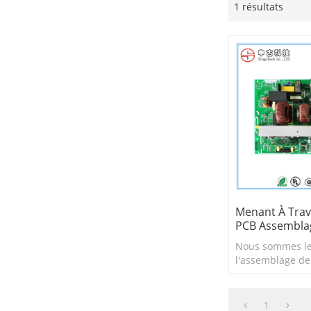
1 résultats
Menant À Trav
PCB Assembla
Nous sommes le
l'assemblage de 
imprimés traver
avec plus de 15
d'expérience.
1