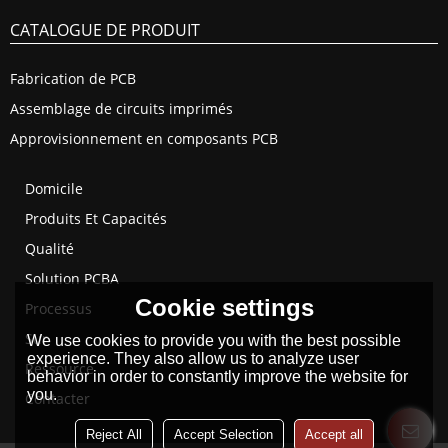
CATALOGUE DE PRODUIT
Fabrication de PCB
Assemblage de circuits imprimés
Approvisionnement en composants PCB
Domicile
Produits Et Capacités
Qualité
Solution PCBA
Cookie settings
Processus
Sur
We use cookies to provide you with the best possible
experience. They also allow us to analyze user
Ressource
behavior in order to constantly improve the website for
you.
Contacter
Reject All
Accept Selection
Accept all