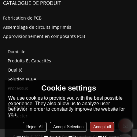
CATALOGUE DE PRODUIT
Fabrication de PCB
Assemblage de circuits imprimés
Approvisionnement en composants PCB
Domicile
Produits Et Capacités
Qualité
Solution PCBA
Cookie settings
Processus
Sur
We use cookies to provide you with the best possible
experience. They also allow us to analyze user
Ressource
behavior in order to constantly improve the website for
you.
Contacter
Reject All
Accept Selection
Accept all
Copyright © 2026
Hangzhou Singo Technology Co.,Ltd
Support By