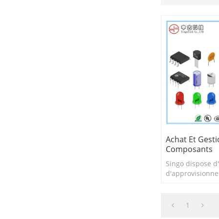
Achat Et Gest
Composants
Singo dispose d
d'approvisionn
composants bien
efficace pour l
circuits imprimé
1