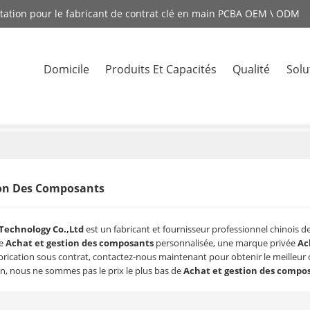
station pour le fabricant de contrat clé en main PCBA OEM \ ODM
Domicile
Produits Et Capacités
Qualité
Solu
Contacte
ion Des Composants
Technology Co.,Ltd
est un fabricant et fournisseur professionnel chinois d
ae
Achat et gestion des composants
personnalisée, une marque privée
Ac
brication sous contrat, contactez-nous maintenant pour obtenir le meilleur
, nous ne sommes pas le prix le plus bas de
Achat et gestion des compo